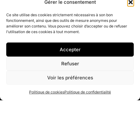
Gérer le consentement
Ce site utilise des cookies strictement nécessaires à son bon
fonctionnement, ainsi que des outils de mesure anonymes pour
Seri Gueffie
améliorer son contenu. Vous pouvez choisir d’accepter ou de refuser
l’utilisation de ces cookies à tout moment.
Contentieux en droit des assurances - Lyon
Accepter
NAVIGATION
Refuser
Competences
Voir les préférences
Avocat
Publications
Politique de cookies
Politique de confidentialité
Contact
CONTACT
86, Rue Paul Bert
69003 Lyon